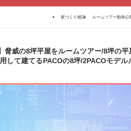
家づくり相談
ルームツアー動画公
】脅威の8坪平屋をルームツアー/8坪の
用して建てるPACOの8坪/2PACOモデ