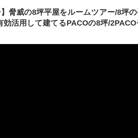
】脅威の8坪平屋をルームツアー/8坪
効活用して建てるPACOの8坪/2PAC