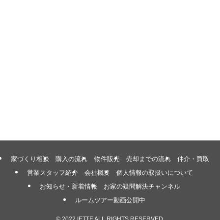
家づくり相談
購入の流れ
物件販売
売却までの流れ
仲介・買取
営業スタッフ紹介
会社概要
個人情報の取扱いについて
お知らせ・新着情報
お家の疑問解決チャンネル
ルームツアー動画公開中
©
2022 IETTE ALL RIGHTS RESERVED.